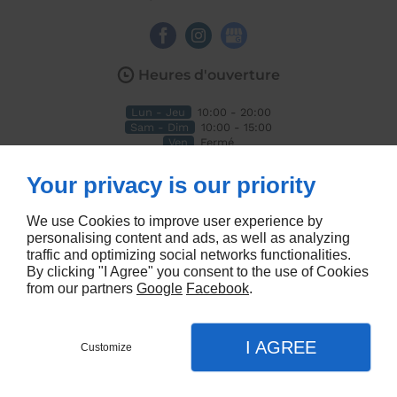
Heures d'ouverture
Lun - Jeu
10:00 - 20:00
Sam - Dim
10:00 - 15:00
Ven
Fermé
À propos
Your privacy is our priority
Accueil
We use Cookies to improve user experience by
Politique de confidentialité
personalising content and ads, as well as analyzing
Plan du site
traffic and optimizing social networks functionalities.
Me contacter
By clicking "I Agree" you consent to the use of Cookies
from our partners
Google
Facebook
.
I AGREE
Customize
Prendre rendez-vous
Menu
Appel
Plan