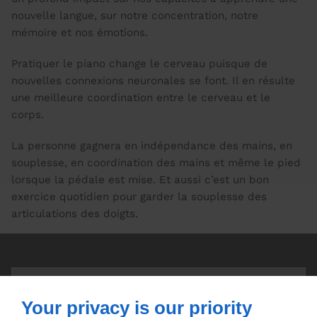
nouvelle langue, sur notre concentration, notre
mémoire et nos émotions.
Pratiquer le piano change le cerveau puisque de
nouvelles connexions neuronales se font. Il en résulte
une meilleure coordination entre le cerveau et le
corps.
La personne gagnera en indépendance des mains, en
souplesse, en coordination des mains et même le pied
lorsque la pédale est mise. Et aussi c’est un bon
exercice quotidien pour garder la souplesse des
articulations des doigts.
Your privacy is our priority
Je vous invite à aller lire leurs articles